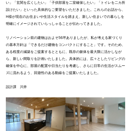
い」「玄関を広くしたい」「子供部屋を二室確保したい」「トイレを二カ所
設けたい」といった具体的なご要望をいただきました。これらのお話から、
H様が現在のお住まいや生活スタイルを踏まえ、新しい住まいでの暮らしを
明確にイメージされていらっしゃることが伝わってきました。
リノベーション前の建物はおよそ56坪ありましたが、私が考える家づくり
の基本方針は「できるだけ建物をコンパクトにすること」です。そのため、
ある程度の減築をご提案するとともに、既存の躯体を最大限に活かしなが
ら、新しい間取りを計画いたしました。具体的には、広々としたリビングの
確保を中心に、部屋の配置や日当たりを考慮し、さらに日常の生活がスムー
ズに流れるよう、回遊性のある動線をご提案いたしました。
設計課 川井