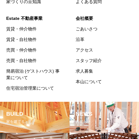
家づくりの豆知識
よくある質問
Estate 不動産事業
会社概要
賃貸・仲介物件
ごあいさつ
賃貸・自社物件
沿革
売買・仲介物件
アクセス
売買・自社物件
スタッフ紹介
簡易宿泊 (ゲストハウス) 事
求人募集
業について
本山について
住宅宿泊管理業について
BUILD
NEWS
家を建てる
お知らせ