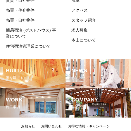
賃貸・自社物件
沿革
売買・仲介物件
アクセス
売買・自社物件
スタッフ紹介
簡易宿泊 (ゲストハウス) 事
求人募集
業について
本山について
住宅宿泊管理業について
BUILD
NEWS
家を建てる
お知らせ
WORK
COMPANY
施工事例
会社概要
お知らせ
お問い合わせ
お得な情報・キャンペーン