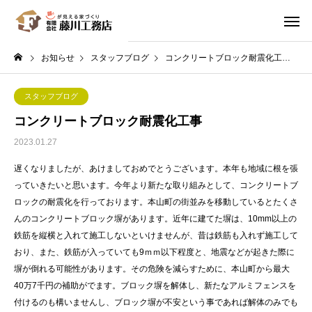
お知らせ
スタッフブログ
コンクリートブロック耐震化工事
スタッフブログ
コンクリートブロック耐震化工事
2023.01.27
遅くなりましたが、あけましておめでとうございます。本年も地域に根を張
っていきたいと思います。今年より新たな取り組みとして、コンクリートブ
ロックの耐震化を行っております。本山町の街並みを移動しているとたくさ
んのコンクリートブロック塀があります。近年に建てた塀は、10mm以上の
鉄筋を縦横と入れて施工しないといけませんが、昔は鉄筋も入れず施工して
おり、また、鉄筋が入っていても9ｍｍ以下程度と、地震などが起きた際に
塀が倒れる可能性があります。その危険を減らすために、本山町から最大
40万7千円の補助がでます。ブロック塀を解体し、新たなアルミフェンスを
付けるのも構いませんし、ブロック塀が不安という事であれば解体のみでも