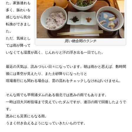
た。家族連れも
多く、賑わいを
感じながら気分
転換ができまし
た。
ただ、気候とし
買い物合間のランチ
ては雨が降って
いなくても湿度が高く、じんわりと汗の浮き出る一日でした。
最近の天気は、読みづらい日々になっています。朝は雨かと思えば、数時間
後には青空が見えたり、また土砂降りになったりと
現場進行にも関わる場合は、雲の流れをチェックしなければいけません。
そんな雨でも早明浦ダムのある嶺北では恵みの雨でもあります。
一時は旧大川村役場まで見えていたダムですが、連日の雨で回復したようで
す。
恵みにも災害にもなる雨。
うまく付き合えるようになっていきたいものです。