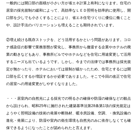
一般的には開口部の面積が小さい方が省エネ計算上有利になります。住宅の
居室の採光規制の緩和によって、高効率なＬＥＤ照明を効率的に使用し、開
口部を少しでも小さくすることにより、省エネ住宅づくりに優位に働くこと
や、設計手法のバリエーションも増えることも期待されています。
②増え続ける既存ストックを、どう活用するかという問題があります。コロ
ナ感染症の影響で業務形態が変化し、事務所から撤退する企業やホテルの廃
業の動きなどもあり、事務所ビルでやホテルなどを住宅に用途変更して活用
するニーズも出ているようです。しかし、今までの法律では事務所は採光規
定が無かったり、ホテルにおいては規制が緩かったため、住宅とするには開
口部を広くするか増設するかが必要でありました。そこで今回の改正で住宅
の居室への用途変更がしやすくなりました。
・・・居室内の自然光による採光での明るさの確保や防湿の確保などの観点
から設けられ、昭和25年に施行された建築基準法第28条第1項の採光規定は
ようやく照明設備の技術の発展や断熱材、暖冷房設備、空調、・換気設備の
進化・発展により、防湿や室内の衛生環境も自然光のみに依存しなくても確
保できるようになったことが認められたと言えます。