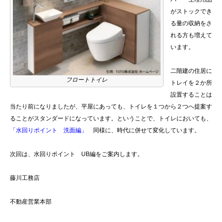
がストックでき
る量の収納をさ
れる方も増えて
います。
二階建の住居に
フロートトイレ
トレイを２か所
設置することは
当たり前になりましたが、平屋にあっても、トイレを１つから２つへ提案す
ることがスタンダードになっています。ということで、トイレにおいても、
「
水回りポイント 洗面編」
同様に、時代に併せて変化しています。
次回は、水回りポイント UB編をご案内します。
藤川工務店
不動産営業本部