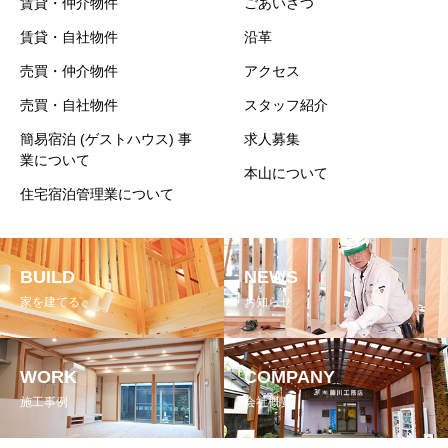
賃貸・仲介物件
ごあいさつ
賃貸・自社物件
沿革
売買・仲介物件
アクセス
売買・自社物件
スタッフ紹介
簡易宿泊 (ゲストハウス) 事
求人募集
業について
本山について
住宅宿泊管理業について
BUILD
NEWS
家を建てる
お知らせ
WORK
COMPANY
施工事例
会社概要