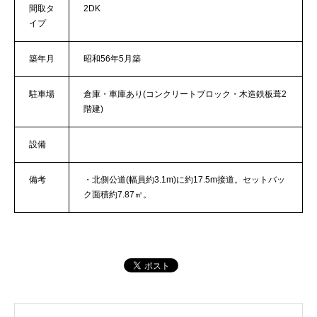
間取タ
2DK
イプ
築年月
昭和56年5月築
駐車場
倉庫・車庫あり(コンクリートブロック・木造鉄板葺2
階建)
設備
備考
・北側公道(幅員約3.1m)に約17.5m接道。セットバッ
ク面積約7.87㎡。