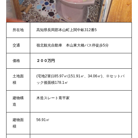
所在地
高知県長岡郡本山町上関中畝312番5
交通
嶺北観光自動車 本山東大橋バス停徒歩5分
価格
２００万円
土地面
(宅地2筆)185.97㎡(151.91㎡、34.06㎡)、※セットバ
積
ック後面積178.1㎡
建物構
木造スレート葺平家
造
建物面
56.91㎡
積