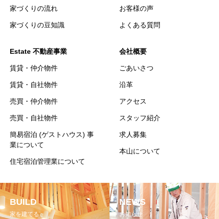
家づくりの流れ
お客様の声
家づくりの豆知識
よくある質問
Estate 不動産事業
会社概要
賃貸・仲介物件
ごあいさつ
賃貸・自社物件
沿革
売買・仲介物件
アクセス
売買・自社物件
スタッフ紹介
簡易宿泊 (ゲストハウス) 事
求人募集
業について
本山について
住宅宿泊管理業について
BUILD
NEWS
家を建てる
お知らせ