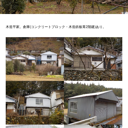
木造平家。倉庫(コンクリートブロック・木造鉄板葺2階建)あり。