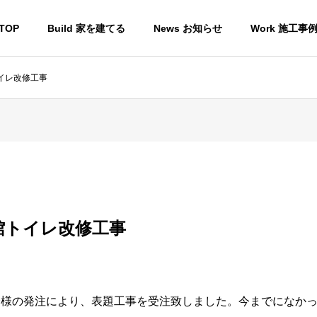
TOP
Build 家を建てる
News お知らせ
Work 施工事
イレ改修工事
G
HISTORY
沿革
館トイレ改修工事
RECRUIT
て
求人募集
会様の発注により、表題工事を受注致しました。今までになか