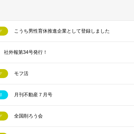
こうち男性育休推進企業として登録しました
グ
社外報第34号発行！
モフ活
グ
月刊不動産７月号
部
全国削ろう会
グ