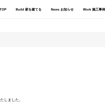
TOP
Build 家を建てる
News お知らせ
Work 施工事
G
HISTORY
沿革
RECRUIT
て
求人募集
いたしました。