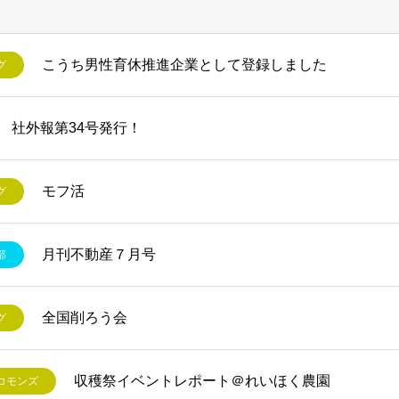
こうち男性育休推進企業として登録しました
グ
社外報第34号発行！
モフ活
グ
月刊不動産７月号
部
全国削ろう会
グ
収穫祭イベントレポート＠れいほく農園
コモンズ